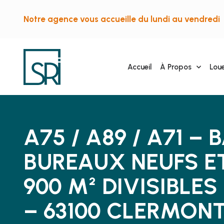
Notre agence vous accueille du lundi au vendredi 
Accueil
À Propos
Lou
A75 / A89 / A71 –
BUREAUX NEUFS E
900 M² DIVISIBLES
– 63100 CLERMON