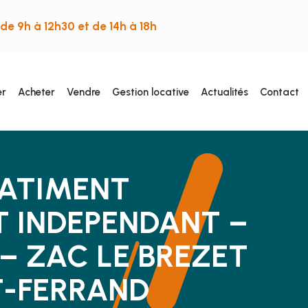
de 9h à 12h30 et de 14h à 18h
er
Acheter
Vendre
Gestion locative
Actualités
Contact
 BATIMENT
T INDEPENDANT –
 – ZAC LE BREZET
T-FERRAND