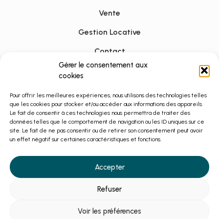
Vente
Gestion Locative
Contact
Gérer le consentement aux
Zones d'activités
cookies
Honoraires
Pour offrir les meilleures expériences, nous utilisons des technologies telles
que les cookies pour stocker et/ou accéder aux informations des appareils.
Mentions Légales
Le fait de consentir à ces technologies nous permettra de traiter des
données telles que le comportement de navigation ou les ID uniques sur ce
Confidentialité
site. Le fait de ne pas consentir ou de retirer son consentement peut avoir
un effet négatif sur certaines caractéristiques et fonctions.
Cookies
Accepter
Fait avec amour par Numéria Communication
Refuser
Parcourez nos annonces sur
Rexim
Voir les préférences